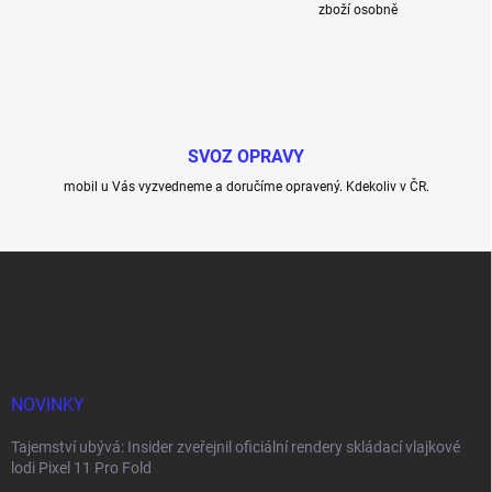
zboží osobně
SVOZ OPRAVY
mobil u Vás vyzvedneme a doručíme opravený. Kdekoliv v ČR.
Z
á
p
a
t
í
NOVINKY
Tajemství ubývá: Insider zveřejnil oficiální rendery skládací vlajkové
lodi Pixel 11 Pro Fold