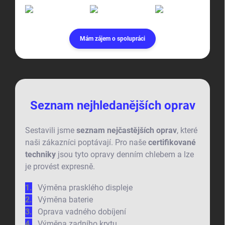
Mám zájem o spolupráci
Seznam nejhledanějších oprav
Sestavili jsme
seznam nejčastějších oprav
, které
naši zákazníci poptávají. Pro naše
certifikované
techniky
jsou tyto opravy denním chlebem a lze
je provést expresně.
Výměna prasklého displeje
Výměna baterie
Oprava vadného dobíjení
Výměna zadního krytu