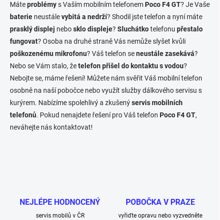
l
Máte
problémy
s Vaším mobilním telefonem
Poco F4 GT
? Je Vaše
á
baterie
neustále
vybitá a nedrží
? Shodil jste telefon a nyní máte
d
prasklý displej
nebo
sklo displeje
a
?
Sluchátko
telefonu
přestalo
c
fungovat
? Osoba na druhé straně Vás nemůže slyšet kvůli
í
poškozenému mikrofonu
? Váš telefon se
neustále zasekává
?
p
Nebo se Vám stalo, že
telefon přišel do kontaktu s vodou
?
r
v
Nebojte se, máme řešení! Můžete nám svěřit Váš mobilní telefon
k
osobně na naší pobočce nebo využít služby dálkového servisu s
y
kurýrem. Nabízíme spolehlivý a zkušený
servis mobilních
v
ý
telefonů
. Pokud nenajdete řešení pro Váš telefon
Poco F4 GT
,
p
neváhejte nás kontaktovat!
i
s
u
NEJLÉPE HODNOCENÝ
POBOČKA V PRAZE
servis mobilů v ČR
vyřiďte opravu nebo vyzvedněte