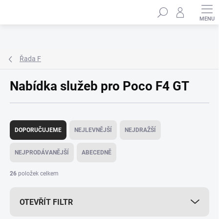
Přejít
Hledat
na
obsah
Řada F
Nabídka služeb pro Poco F4 GT
Ř
a
DOPORUČUJEME
NEJLEVNĚJŠÍ
NEJDRAŽŠÍ
z
e
NEJPRODÁVANĚJŠÍ
ABECEDNĚ
n
í
26
položek celkem
p
r
OTEVŘÍT FILTR
o
d