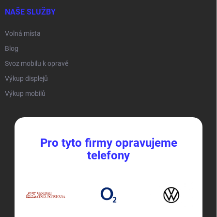
NAŠE SLUŽBY
Volná místa
Blog
Svoz mobilu k opravě
Výkup displejů
Výkup mobilů
Pro tyto firmy opravujeme
telefony