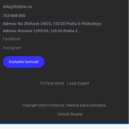
info
@
fixtime.cz
703 668 000
Adresa: Na Zlíchově 240/5, 152 00 Praha 5-Hlubočepy
Adresa: Korunni 1295/55, 120 00 Praha 2
Facebook
Instagram
Kontaktní formulář
FixTime Store
Laser Expert
Copyright 2026
FixTime.cz
. Všechna práva vyhrazena.
Vytvořil Shoptet