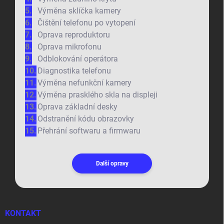
Výměna sklíčka kamery
Čištění telefonu po vytopení
Oprava reproduktoru
Oprava mikrofonu
Odblokování operátora
Diagnostika telefonu
Výměna nefunkční kamery
Výměna prasklého skla na displeji
Oprava základní desky
Odstranění kódu obrazovky
Přehrání softwaru a firmwaru
Další opravy
KONTAKT