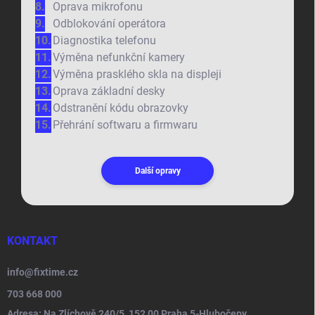
Oprava mikrofonu
Odblokování operátora
Diagnostika telefonu
Výměna nefunkční kamery
Výměna prasklého skla na displeji
Oprava základní desky
Odstranění kódu obrazovky
Přehrání softwaru a firmwaru
Další opravy
KONTAKT
info
@
fixtime.cz
703 668 000
Adresa: Na Zlíchově 240/5, 152 00 Praha 5-Hlubočepy