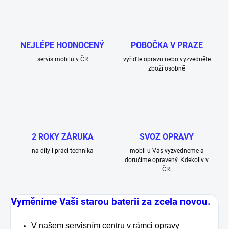
NEJLÉPE HODNOCENÝ
POBOČKA V PRAZE
servis mobilů v ČR
vyřiďte opravu nebo vyzvedněte
zboží osobně
2 ROKY ZÁRUKA
SVOZ OPRAVY
na díly i práci technika
mobil u Vás vyzvedneme a
doručíme opravený. Kdekoliv v
ČR.
Vyměníme Vaši starou baterii za zcela novou.
V našem servisním centru v rámci opravy