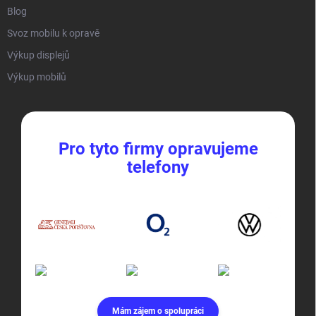
Blog
Svoz mobilu k opravě
Výkup displejů
Výkup mobilů
Pro tyto firmy opravujeme
telefony
Mám zájem o spolupráci