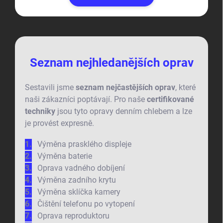
Seznam nejhledanějších oprav
Sestavili jsme
seznam nejčastějších oprav
, které
naši zákazníci poptávají. Pro naše
certifikované
techniky
jsou tyto opravy denním chlebem a lze
je provést expresně.
Výměna prasklého displeje
Výměna baterie
Oprava vadného dobíjení
Výměna zadního krytu
Výměna sklíčka kamery
Čištění telefonu po vytopení
Oprava reproduktoru