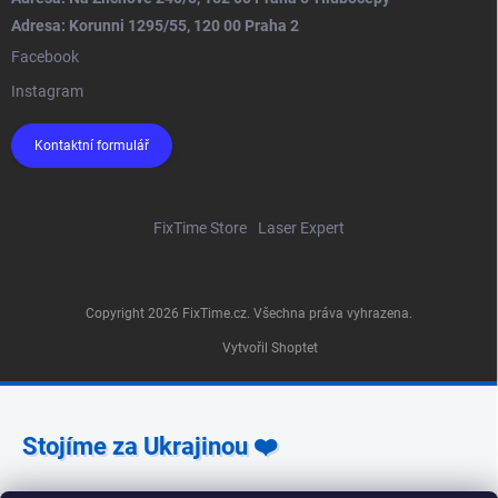
Adresa: Korunni 1295/55, 120 00 Praha 2
Facebook
Instagram
Kontaktní formulář
FixTime Store
Laser Expert
Copyright 2026
FixTime.cz
. Všechna práva vyhrazena.
Vytvořil Shoptet
Stojíme za Ukrajinou ❤️