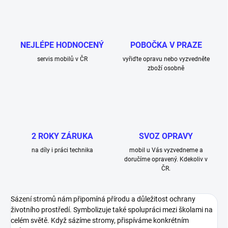
NEJLÉPE HODNOCENÝ
POBOČKA V PRAZE
servis mobilů v ČR
vyřiďte opravu nebo vyzvedněte
zboží osobně
2 ROKY ZÁRUKA
SVOZ OPRAVY
na díly i práci technika
mobil u Vás vyzvedneme a
doručíme opravený. Kdekoliv v
ČR.
Sázení stromů nám připomíná přírodu a důležitost ochrany
životního prostředí. Symbolizuje také spolupráci mezi školami na
celém světě. Když sázíme stromy, přispíváme konkrétním