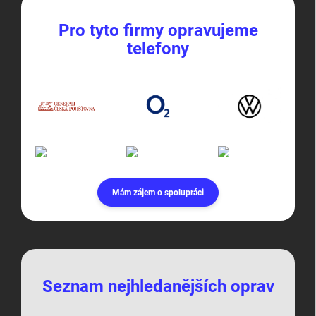
Pro tyto firmy opravujeme
telefony
Mám zájem o spolupráci
Seznam nejhledanějších oprav