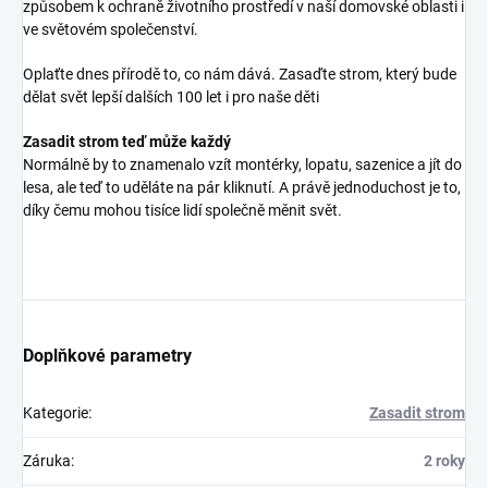
způsobem k ochraně životního prostředí v naší domovské oblasti i
ve světovém společenství.
Oplaťte dnes přírodě to, co nám dává. Zasaďte strom, který bude
dělat svět lepší dalších 100 let i pro naše děti
Zasadit strom teď může každý
Normálně by to znamenalo vzít montérky, lopatu, sazenice a jít do
lesa, ale teď to uděláte na pár kliknutí. A právě jednoduchost je to,
díky čemu mohou tisíce lidí společně měnit svět.
Doplňkové parametry
Kategorie
:
Zasadit strom
Záruka
:
2 roky