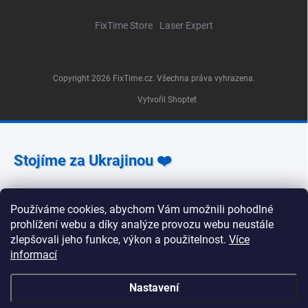
FixTime Store
Laser Expert
Copyright 2026
FixTime.cz
. Všechna práva vyhrazena.
Vytvořil Shoptet
Stojíme za Ukrajinou ❤️
Používáme cookies, abychom Vám umožnili pohodlné
Jak a čím pomoci »
prohlížení webu a díky analýze provozu webu neustále
zlepšovali jeho funkce, výkon a použitelnost.
Více
informací
🕒 Provozní doba poboček FixTime 📍 Pobočka Na
Nastavení
Zlíchově 240/5, Praha 5 Pondělí, úterý, středa, pátek:
9:30–19:00 Čtvrtek: 12:00–16:00 Sobota a neděle: