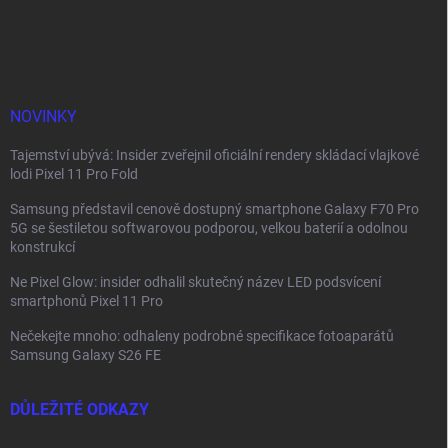
á
p
a
t
í
NOVINKY
Tajemství ubývá: Insider zveřejnil oficiální rendery skládací vlajkové
lodi Pixel 11 Pro Fold
Samsung představil cenově dostupný smartphone Galaxy F70 Pro
5G se šestiletou softwarovou podporou, velkou baterií a odolnou
konstrukcí
Ne Pixel Glow: insider odhalil skutečný název LED podsvícení
smartphonů Pixel 11 Pro
Nečekejte mnoho: odhaleny podrobné specifikace fotoaparátů
Samsung Galaxy S26 FE
DŮLEŽITÉ ODKAZY