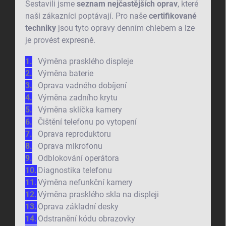
Sestavili jsme
seznam nejčastějších oprav
, které
naši zákazníci poptávají. Pro naše
certifikované
techniky
jsou tyto opravy denním chlebem a lze
je provést expresně.
Výměna prasklého displeje
Výměna baterie
Oprava vadného dobíjení
Výměna zadního krytu
Výměna sklíčka kamery
Čištění telefonu po vytopení
Oprava reproduktoru
Oprava mikrofonu
Odblokování operátora
Diagnostika telefonu
Výměna nefunkční kamery
Výměna prasklého skla na displeji
Oprava základní desky
Odstranění kódu obrazovky