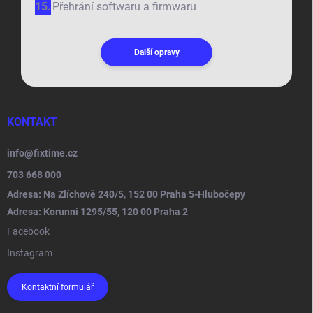
Přehrání softwaru a firmwaru
Další opravy
KONTAKT
info
@
fixtime.cz
703 668 000
Adresa: Na Zlíchově 240/5, 152 00 Praha 5-Hlubočepy
Adresa: Korunni 1295/55, 120 00 Praha 2
Facebook
Instagram
Kontaktní formulář