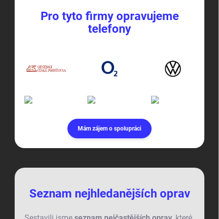
Pro tyto firmy opravujeme
telefony
Mám zájem o spolupráci
Seznam nejhledanějších oprav
Sestavili jsme
seznam nejčastějších oprav
, které