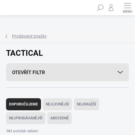
Přejít
Hledat
na
obsah
Prodávané značky
TACTICAL
OTEVŘÍT FILTR
Ř
a
DOPORUČUJEME
NEJLEVNĚJŠÍ
NEJDRAŽŠÍ
z
e
NEJPRODÁVANĚJŠÍ
ABECEDNĚ
n
í
161
položek celkem