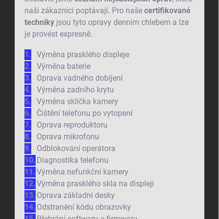
naši zákazníci poptávají. Pro naše
certifikované
techniky
jsou tyto opravy denním chlebem a lze
je provést expresně.
Výměna prasklého displeje
Výměna baterie
Oprava vadného dobíjení
Výměna zadního krytu
Výměna sklíčka kamery
Čištění telefonu po vytopení
Oprava reproduktoru
Oprava mikrofonu
Odblokování operátora
Diagnostika telefonu
Výměna nefunkční kamery
Výměna prasklého skla na displeji
Oprava základní desky
Odstranění kódu obrazovky
Přehrání softwaru a firmwaru