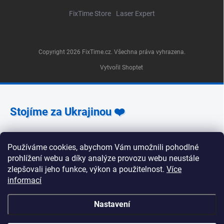
FixTime Store
Laser Expert
Copyright 2026
FixTime.cz
. Všechna práva vyhrazena.
Vytvořil Shoptet
Stojíme za Ukrajinou ❤️
Jak a čím pomoci »
Používáme cookies, abychom Vám umožnili pohodlné
prohlížení webu a díky analýze provozu webu neustále
zlepšovali jeho funkce, výkon a použitelnost.
Více
informací
🕒 Provozní doba poboček FixTime 📍 Pobočka Na
Nastavení
Zlíchově 240/5, Praha 5 Pondělí, úterý, středa, pátek:
9:30–19:00 Čtvrtek: 12:00–16:00 Sobota a neděle: