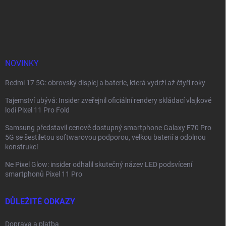
r
á
á
v
n
p
k
í
a
y
t
v
ý
í
p
NOVINKY
i
s
Redmi 17 5G: obrovský displej a baterie, která vydrží až čtyři roky
u
Tajemství ubývá: Insider zveřejnil oficiální rendery skládací vlajkové
lodi Pixel 11 Pro Fold
Samsung představil cenově dostupný smartphone Galaxy F70 Pro
5G se šestiletou softwarovou podporou, velkou baterií a odolnou
konstrukcí
Ne Pixel Glow: insider odhalil skutečný název LED podsvícení
smartphonů Pixel 11 Pro
DŮLEŽITÉ ODKAZY
Doprava a platba