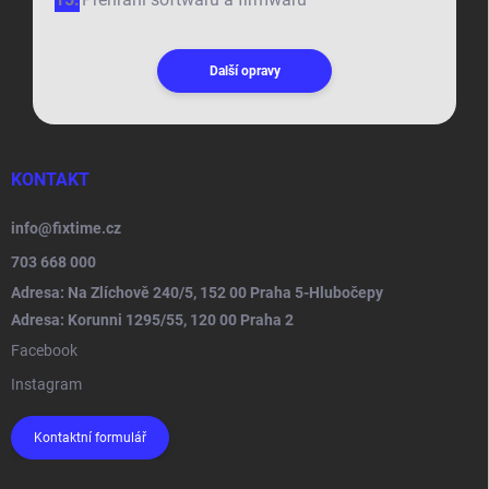
Další opravy
KONTAKT
info
@
fixtime.cz
703 668 000
Adresa: Na Zlíchově 240/5, 152 00 Praha 5-Hlubočepy
Adresa: Korunni 1295/55, 120 00 Praha 2
Facebook
Instagram
Kontaktní formulář