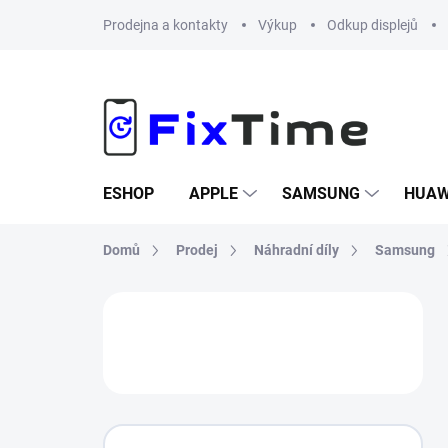
Přejít
Prodejna a kontakty
Výkup
Odkup displejů
na
obsah
ESHOP
APPLE
SAMSUNG
HUAW
Domů
Prodej
Náhradní díly
Samsung
P
o
s
t
r
a
n