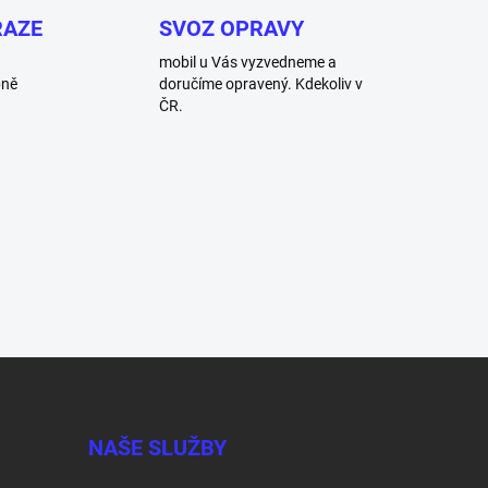
RAZE
SVOZ OPRAVY
mobil u Vás vyzvedneme a
bně
doručíme opravený. Kdekoliv v
ČR.
NAŠE SLUŽBY