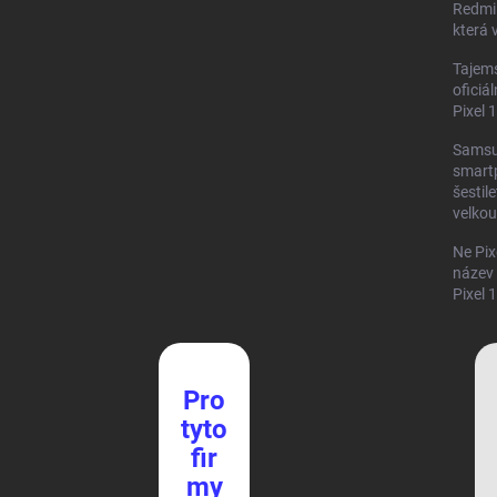
Redmi 
která v
Tajems
oficiál
Pixel 
Samsu
smart
šestil
velkou
Ne Pix
název
Pixel 
Pro
tyto
fir
my