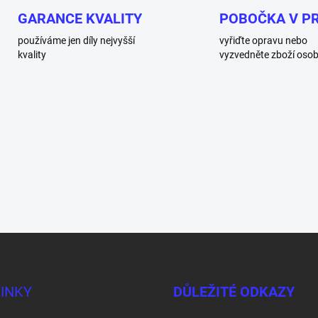
GARANCE KVALITY
POBOČKA V P
používáme jen díly nejvyšší
vyřiďte opravu nebo
kvality
vyzvedněte zboží oso
INKY
DŮLEŽITÉ ODKAZY