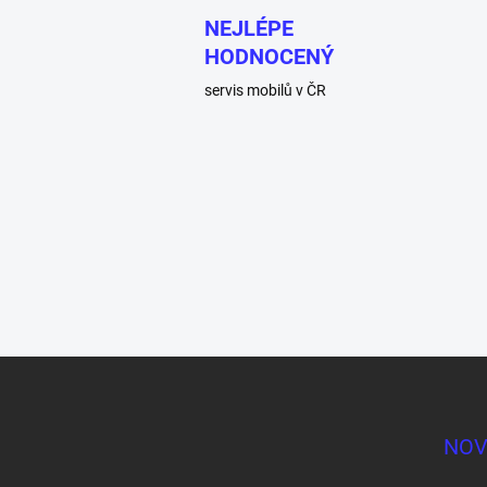
NEJLÉPE
HODNOCENÝ
servis mobilů v ČR
Z
á
p
a
NOV
t
í