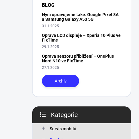
n
BLOG
í
Nyní opravujeme také: Google Pixel 8A
p
a Samsung Galaxy A53 5G
a
31.1.2025
n
Oprava LCD displeje – Xperia 10 Plus ve
e
FixTime
l
29.1.2025
Oprava senzoru přiblížení – OnePlus
Nord N10 ve FixTime
27.1.2025
Archiv
Kategorie
Přeskočit
kategorie
Servis mobilů