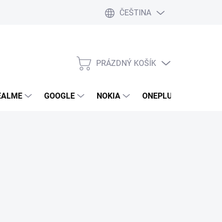
ČEŠTINA
PRÁZDNÝ KOŠÍK
NÁKUPNÍ
KOŠÍK
EALME
GOOGLE
NOKIA
ONEPLUS
LG