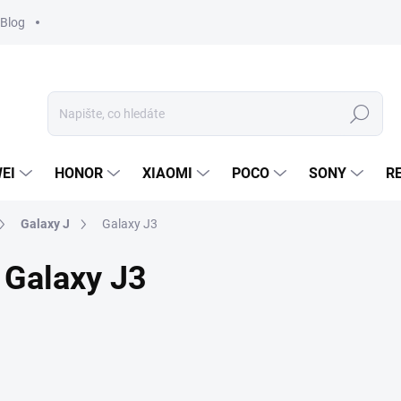
Blog
Hledat
EI
HONOR
XIAOMI
POCO
SONY
R
Galaxy J
Galaxy J3
Galaxy J3