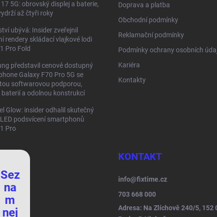
17 5G: obrovský displej a baterie,
Doprava a platba
ydrží až čtyři roky
Obchodní podmínky
tví ubývá: Insider zveřejnil
Reklamační podmínky
ní rendery skládací vlajkové lodi
11 Pro Fold
Podmínky ochrany osobních úda
Kariéra
ng představil cenově dostupný
phone Galaxy F70 Pro 5G se
Kontakty
etou softwarovou podporou,
 baterií a odolnou konstrukcí
el Glow: insider odhalil skutečný
 LED podsvícení smartphonů
11 Pro
KONTAKT
Sez
info
@
fixtime.cz
na
703 668 000
m
Adresa: Na Zlíchově 240/5, 152 
nej