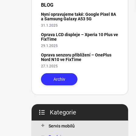
n
BLOG
í
Nyní opravujeme také: Google Pixel 8A
p
a Samsung Galaxy A53 5G
a
31.1.2025
n
Oprava LCD displeje – Xperia 10 Plus ve
e
FixTime
l
29.1.2025
Oprava senzoru přiblížení – OnePlus
Nord N10 ve FixTime
27.1.2025
Archiv
Kategorie
Přeskočit
kategorie
Servis mobilů