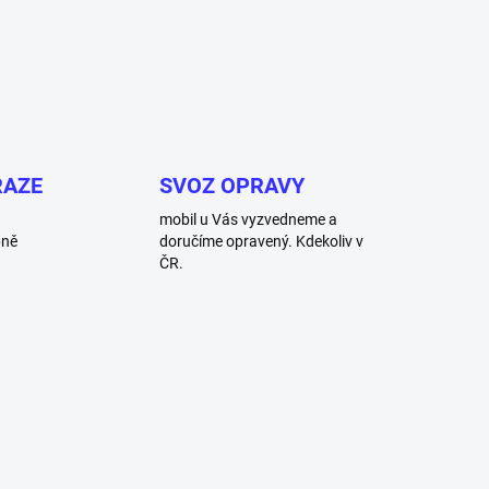
RAZE
SVOZ OPRAVY
mobil u Vás vyzvedneme a
bně
doručíme opravený. Kdekoliv v
ČR.