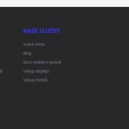
NAŠE SLUŽBY
Volná místa
Blog
Svoz mobilu k opravě
jů
Výkup displejů
Výkup mobilů