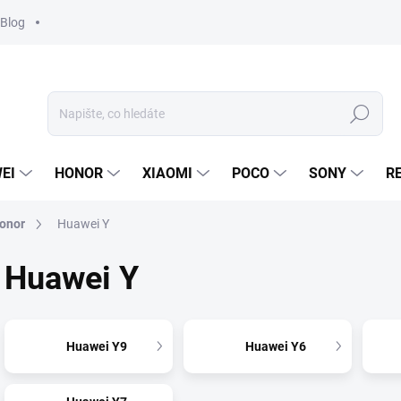
Blog
Hledat
EI
HONOR
XIAOMI
POCO
SONY
R
onor
Huawei Y
Huawei Y
Huawei Y9
Huawei Y6