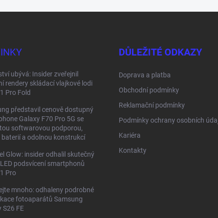
INKY
DŮLEŽITÉ ODKAZY
tví ubývá: Insider zveřejnil
Doprava a platba
ní rendery skládací vlajkové lodi
Obchodní podmínky
11 Pro Fold
Reklamační podmínky
ng představil cenově dostupný
phone Galaxy F70 Pro 5G se
Podmínky ochrany osobních úda
etou softwarovou podporou,
Kariéra
 baterií a odolnou konstrukcí
Kontakty
el Glow: insider odhalil skutečný
 LED podsvícení smartphonů
11 Pro
ejte mnoho: odhaleny podrobné
fikace fotoaparátů Samsung
y S26 FE