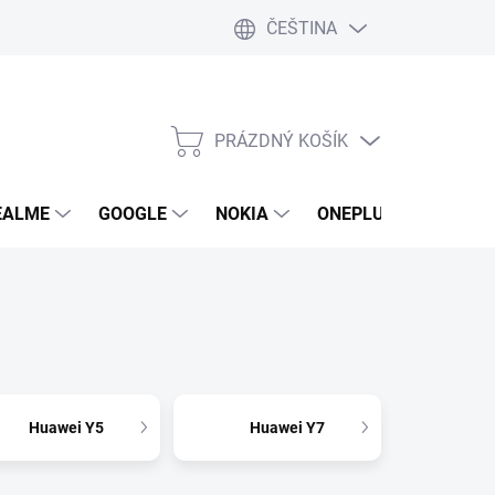
ČEŠTINA
PRÁZDNÝ KOŠÍK
NÁKUPNÍ
KOŠÍK
EALME
GOOGLE
NOKIA
ONEPLUS
LG
Huawei Y5
Huawei Y7