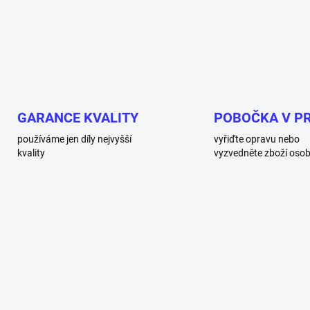
GARANCE KVALITY
POBOČKA V P
používáme jen díly nejvyšší
vyřiďte opravu nebo
kvality
vyzvedněte zboží oso