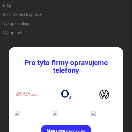
Blog
Svoz mobilu k opravě
Výkup displejů
Výkup mobilů
Pro tyto firmy opravujeme
telefony
Mám zájem o spolupráci