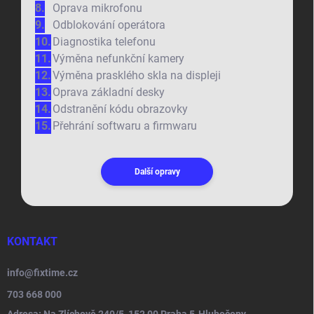
Oprava mikrofonu
Odblokování operátora
Diagnostika telefonu
Výměna nefunkční kamery
Výměna prasklého skla na displeji
Oprava základní desky
Odstranění kódu obrazovky
Přehrání softwaru a firmwaru
Další opravy
KONTAKT
info
@
fixtime.cz
703 668 000
Adresa: Na Zlíchově 240/5, 152 00 Praha 5-Hlubočepy