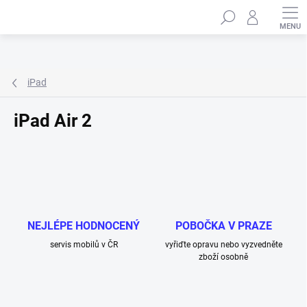
Přejít
Hledat
na
obsah
iPad
iPad Air 2
NEJLÉPE HODNOCENÝ
POBOČKA V PRAZE
servis mobilů v ČR
vyřiďte opravu nebo vyzvedněte
zboží osobně