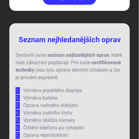
Seznam nejhledanějších oprav
Sestavili jsme
seznam nejčastějších oprav
, které
naši zákazníci poptávají. Pro naše
certifikované
techniky
jsou tyto opravy denním chlebem a lze
je provést expresně.
Výměna prasklého displeje
Výměna baterie
Oprava vadného dobíjení
Výměna zadního krytu
Výměna sklíčka kamery
Čištění telefonu po vytopení
Oprava reproduktoru