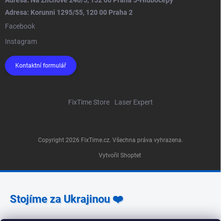
Adresa: Korunni 1295/55, 120 00 Praha 2
Facebook
Instagram
Kontaktní formulář
FixTime Store
Laser Expert
Copyright 2026
FixTime.cz
. Všechna práva vyhrazena.
Vytvořil Shoptet
Stojíme za Ukrajinou ❤️