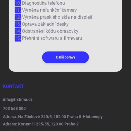
Diagnostika telefonu
Výměna nefunkční kamery
Výměna prasklého skla na displeji
Oprava základní desky
Odstranění kódu obrazovky
Přehrání softwaru a firmwaru
Další opravy
KONTAKT
info
@
fixtime.cz
703 668 000
Adresa: Na Zlíchově 240/5, 152 00 Praha 5-Hlubočepy
Adresa: Korunni 1295/55, 120 00 Praha 2