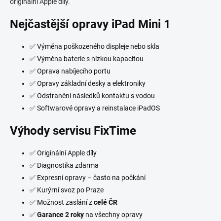
originální Apple díly.
y
v
Nejčastější opravy iPad Mini 1
ý
p
i
✅ Výměna poškozeného displeje nebo skla
s
✅ Výměna baterie s nízkou kapacitou
u
✅ Oprava nabíjecího portu
✅ Opravy základní desky a elektroniky
✅ Odstranění následků kontaktu s vodou
✅ Softwarové opravy a reinstalace iPadOS
Výhody servisu FixTime
✅ Originální Apple díly
✅ Diagnostika zdarma
✅ Expresní opravy – často na počkání
✅ Kurýrní svoz po Praze
✅ Možnost zaslání z
celé ČR
✅
Garance 2 roky
na všechny opravy