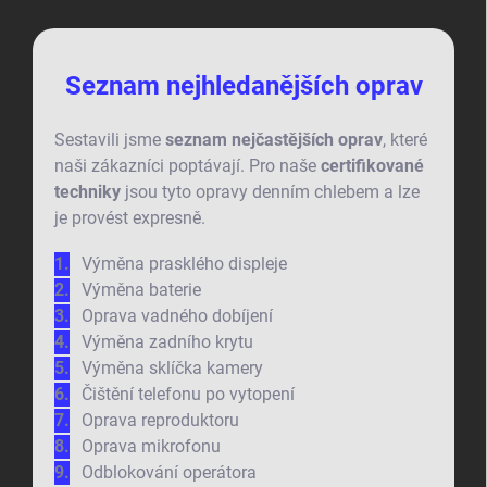
Seznam nejhledanějších oprav
Sestavili jsme
seznam nejčastějších oprav
, které
naši zákazníci poptávají. Pro naše
certifikované
techniky
jsou tyto opravy denním chlebem a lze
je provést expresně.
Výměna prasklého displeje
Výměna baterie
Oprava vadného dobíjení
Výměna zadního krytu
Výměna sklíčka kamery
Čištění telefonu po vytopení
Oprava reproduktoru
Oprava mikrofonu
Odblokování operátora