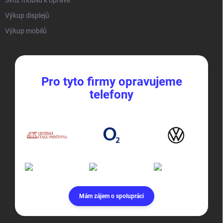
Výkup displejů
Výkup mobilů
Pro tyto firmy opravujeme
telefony
Mám zájem o spolupráci