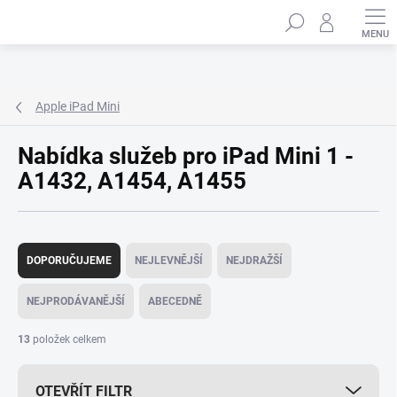
Přejít
Hledat
na
obsah
Apple iPad Mini
Nabídka služeb pro iPad Mini 1 -
A1432, A1454, A1455
Ř
a
DOPORUČUJEME
NEJLEVNĚJŠÍ
NEJDRAŽŠÍ
z
e
NEJPRODÁVANĚJŠÍ
ABECEDNĚ
n
í
13
položek celkem
p
r
OTEVŘÍT FILTR
o