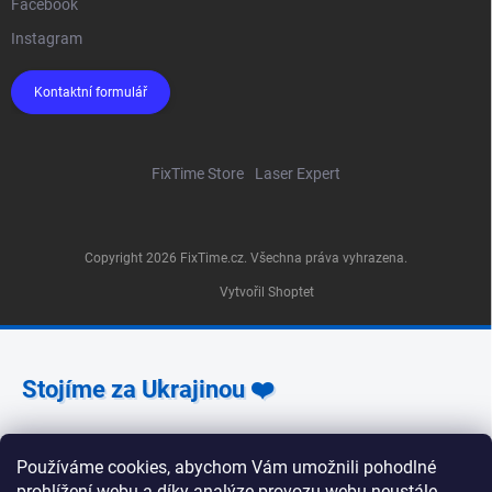
Facebook
Instagram
Kontaktní formulář
FixTime Store
Laser Expert
Copyright 2026
FixTime.cz
. Všechna práva vyhrazena.
Vytvořil Shoptet
Stojíme za Ukrajinou ❤️
Jak a čím pomoci »
Používáme cookies, abychom Vám umožnili pohodlné
prohlížení webu a díky analýze provozu webu neustále