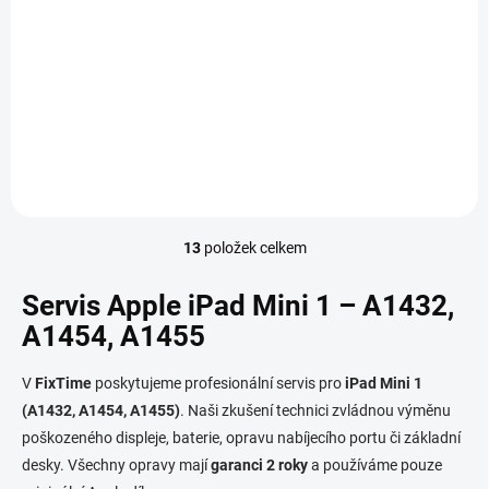
Aktualizace softwaru
tabletu - iPad Mini
990 Kč
/ ks
Do košíku
13
položek celkem
O
v
l
Servis Apple iPad Mini 1 – A1432,
á
A1454, A1455
d
a
c
V
FixTime
poskytujeme profesionální servis pro
iPad Mini 1
í
(A1432, A1454, A1455)
. Naši zkušení technici zvládnou výměnu
p
poškozeného displeje, baterie, opravu nabíjecího portu či základní
r
v
desky. Všechny opravy mají
garanci 2 roky
a používáme pouze
k