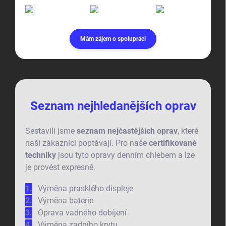
Mám zájem o spolupráci
Seznam nejhledanějších oprav
Sestavili jsme
seznam nejčastějších oprav
, které
naši zákazníci poptávají. Pro naše
certifikované
techniky
jsou tyto opravy denním chlebem a lze
je provést expresně.
Výměna prasklého displeje
Výměna baterie
Oprava vadného dobíjení
Výměna zadního krytu