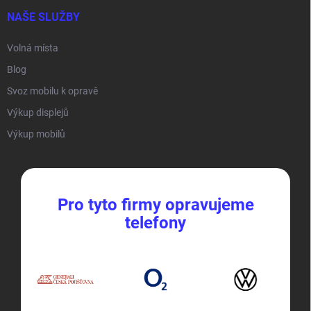
NAŠE SLUŽBY
Volná místa
Blog
Svoz mobilu k opravě
Výkup displejů
Výkup mobilů
Pro tyto firmy opravujeme
telefony