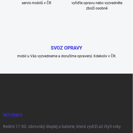
servis mobilů v ČR
vyřiďte opravu nebo vyzvedněte
zboží osobně
SVOZ OPRAVY
mobil u Vás vyzvedneme a doručíme opravený. Kdekoliv v ČR.
Z
á
p
a
t
í
NOVINKY
Redmi 17 5G: obrovský displej a baterie, která vydrží až čtyři roky