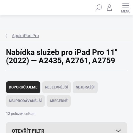
Přejít
Hledat
na
obsah
Apple iPad Pro
Nabídka služeb pro iPad Pro 11"
(2022) — A2435, A2761, A2759
Ř
a
DOPORUČUJEME
NEJLEVNĚJŠÍ
NEJDRAŽŠÍ
z
e
NEJPRODÁVANĚJŠÍ
ABECEDNĚ
n
í
12
položek celkem
p
r
OTEVŘÍT FILTR
o