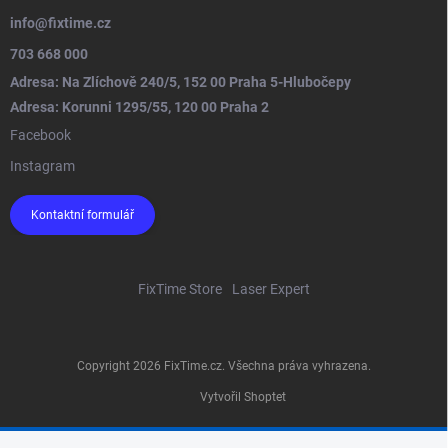
info
@
fixtime.cz
703 668 000
Adresa: Na Zlíchově 240/5, 152 00 Praha 5-Hlubočepy
Adresa: Korunni 1295/55, 120 00 Praha 2
Facebook
Instagram
Kontaktní formulář
FixTime Store
Laser Expert
Copyright 2026
FixTime.cz
. Všechna práva vyhrazena.
Vytvořil Shoptet