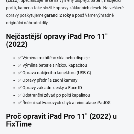
(2022)
. Specializujeme se na výměny displejů, baterií, nabíjecích
p
portů, kamer a také složité opravy základních desek. Na veškeré
r
v
opravy poskytujeme
garanci 2 roky
a používáme výhradně
k
originální náhradní díly.
y
v
Nejčastější opravy iPad Pro 11"
ý
(2022)
p
i
s
✅ Výměna rozbitého skla nebo displeje
u
✅ Výměna baterie s nízkou kapacitou
✅ Oprava nabíjecího konektoru (USB-C)
✅ Opravy přední a zadní kamery
✅ Opravy základní desky a Face ID
✅ Odstranění závad po polití kapalinou
✅ Řešení softwarových chyb a reinstalace iPadOS
Proč opravit iPad Pro 11" (2022) u
FixTime