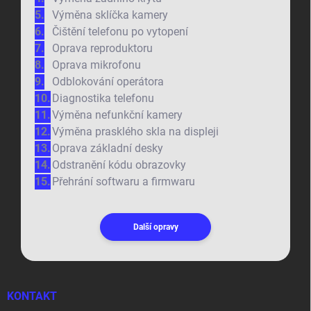
Výměna sklíčka kamery
Čištění telefonu po vytopení
Oprava reproduktoru
Oprava mikrofonu
Odblokování operátora
Diagnostika telefonu
Výměna nefunkční kamery
Výměna prasklého skla na displeji
Oprava základní desky
Odstranění kódu obrazovky
Přehrání softwaru a firmwaru
Další opravy
KONTAKT