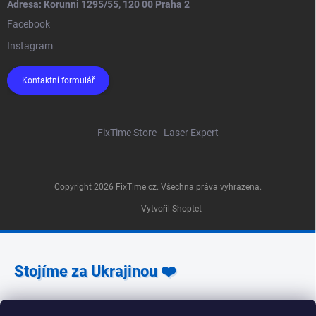
Adresa: Korunni 1295/55, 120 00 Praha 2
Facebook
Instagram
Kontaktní formulář
FixTime Store
Laser Expert
Copyright 2026
FixTime.cz
. Všechna práva vyhrazena.
Vytvořil Shoptet
Stojíme za Ukrajinou ❤️