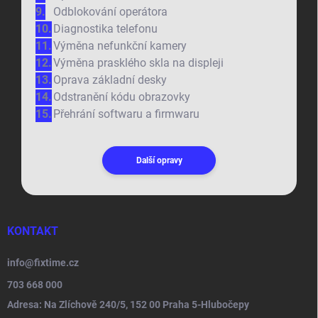
Odblokování operátora
Diagnostika telefonu
Výměna nefunkční kamery
Výměna prasklého skla na displeji
Oprava základní desky
Odstranění kódu obrazovky
Přehrání softwaru a firmwaru
Další opravy
KONTAKT
info
@
fixtime.cz
703 668 000
Adresa: Na Zlíchově 240/5, 152 00 Praha 5-Hlubočepy