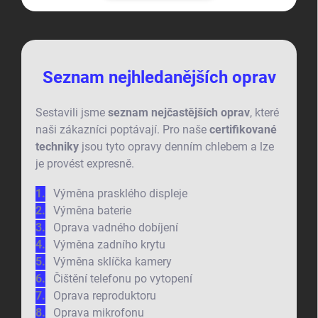
Seznam nejhledanějších oprav
Sestavili jsme
seznam nejčastějších oprav
, které
naši zákazníci poptávají. Pro naše
certifikované
techniky
jsou tyto opravy denním chlebem a lze
je provést expresně.
Výměna prasklého displeje
Výměna baterie
Oprava vadného dobíjení
Výměna zadního krytu
Výměna sklíčka kamery
Čištění telefonu po vytopení
Oprava reproduktoru
Oprava mikrofonu