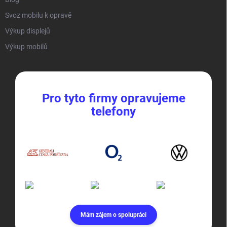
Svoz mobilu k opravě
Výkup displejů
Výkup mobilů
Pro tyto firmy opravujeme
telefony
Mám zájem o spolupráci