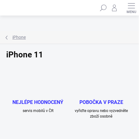
Přejít
Hledat
na
obsah
iPhone
iPhone 11
NEJLÉPE HODNOCENÝ
POBOČKA V PRAZE
servis mobilů v ČR
vyřiďte opravu nebo vyzvedněte
zboží osobně