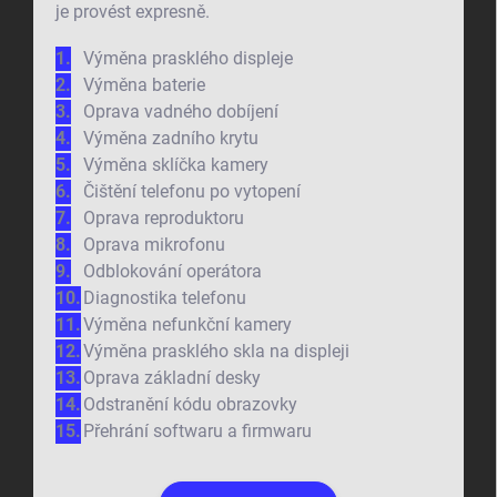
je provést expresně.
Výměna prasklého displeje
Výměna baterie
Oprava vadného dobíjení
Výměna zadního krytu
Výměna sklíčka kamery
Čištění telefonu po vytopení
Oprava reproduktoru
Oprava mikrofonu
Odblokování operátora
Diagnostika telefonu
Výměna nefunkční kamery
Výměna prasklého skla na displeji
Oprava základní desky
Odstranění kódu obrazovky
Přehrání softwaru a firmwaru