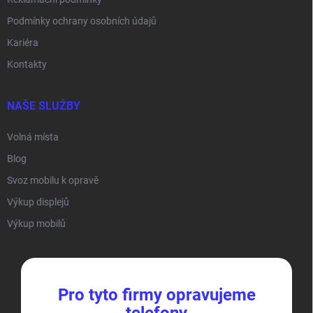
Podmínky ochrany osobních údajů
Kariéra
Kontakty
NAŠE SLUŽBY
Volná místa
Blog
Svoz mobilu k opravě
Výkup displejů
Výkup mobilů
Pro tyto firmy opravujeme
telefony