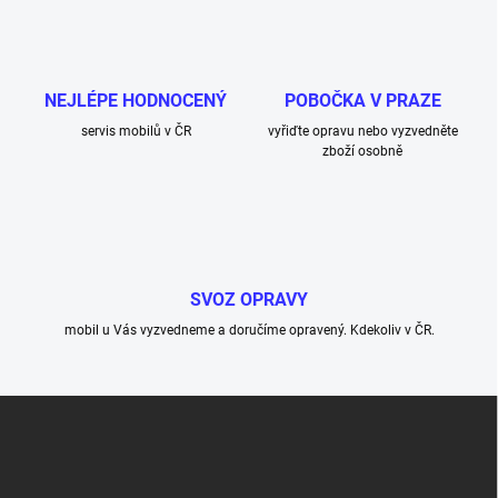
o
í
p
v
r
á
v
n
k
NEJLÉPE HODNOCENÝ
POBOČKA V PRAZE
í
y
servis mobilů v ČR
vyřiďte opravu nebo vyzvedněte
v
zboží osobně
ý
p
i
s
u
SVOZ OPRAVY
mobil u Vás vyzvedneme a doručíme opravený. Kdekoliv v ČR.
Z
á
p
a