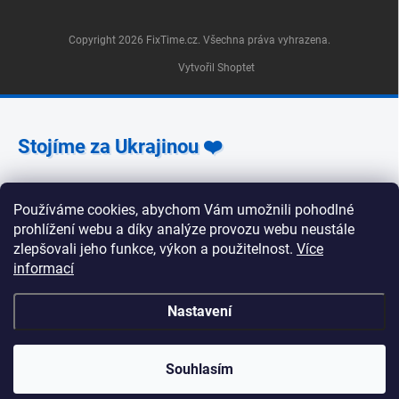
Copyright 2026
FixTime.cz
. Všechna práva vyhrazena.
Vytvořil Shoptet
Stojíme za Ukrajinou ❤️
Jak a čím pomoci »
Používáme cookies, abychom Vám umožnili pohodlné
prohlížení webu a díky analýze provozu webu neustále
zlepšovali jeho funkce, výkon a použitelnost.
Více
informací
🕒 Provozní doba poboček FixTime 📍 Pobočka Na
Nastavení
Zlíchově 240/5, Praha 5 Pondělí, úterý, středa, pátek:
9:30–19:00 Čtvrtek: 12:00–16:00 Sobota a neděle:
zavřeno 📍 Pobočka Korunní 1295/55, Praha 2 Pondělí
až pátek: 9:00–19:00 Sobota: 10:00–18:00 Neděle:
Souhlasím
zavřeno