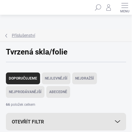
Přejít
Hledat
na
obsah
Příslušenství
Tvrzená skla/folie
Ř
a
DOPORUČUJEME
NEJLEVNĚJŠÍ
NEJDRAŽŠÍ
z
e
NEJPRODÁVANĚJŠÍ
ABECEDNĚ
n
í
66
položek celkem
p
r
OTEVŘÍT FILTR
o
d