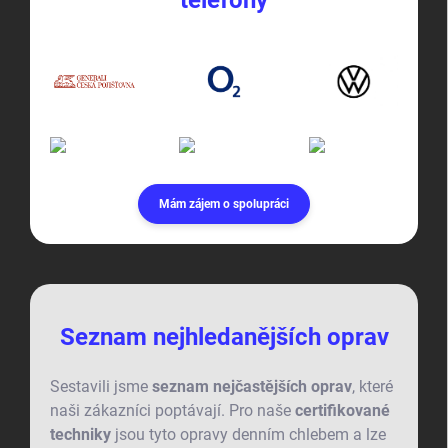
Mám zájem o spolupráci
Seznam nejhledanějších oprav
Sestavili jsme
seznam nejčastějších oprav
, které
naši zákazníci poptávají. Pro naše
certifikované
techniky
jsou tyto opravy denním chlebem a lze