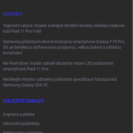
t
í
NOVINKY
Tajemství ubývá: Insider zveřejnil oficiální rendery skládací vlajkové
lodi Pixel 11 Pro Fold
Samsung představil cenově dostupný smartphone Galaxy F70 Pro
5G se šestiletou softwarovou podporou, velkou baterií a odolnou
konstrukcí
Ne Pixel Glow: insider odhalil skutečný název LED podsvícení
smartphonů Pixel 11 Pro
Nečekejte mnoho: odhaleny podrobné specifikace fotoaparátů
Samsung Galaxy S26 FE
DŮLEŽITÉ ODKAZY
Doprava a platba
Obchodní podmínky
Reklamační podmínky