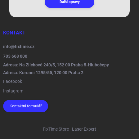
Další opravy
KONTAKT
info
@
fixtime.cz
703 668 000
Adresa: Na Zlíchově 240/5, 152 00 Praha 5-Hlubočepy
Adresa: Korunni 1295/55, 120 00 Praha 2
Facebook
Instagram
Kontaktní formulář
FixTime Store
Laser Expert