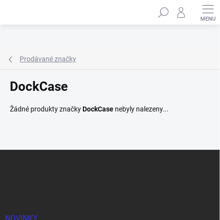
Přejít
Hledat
na
obsah
Prodávané značky
DockCase
Žádné produkty značky
DockCase
nebyly nalezeny...
Z
á
p
a
t
í
NOVINKY