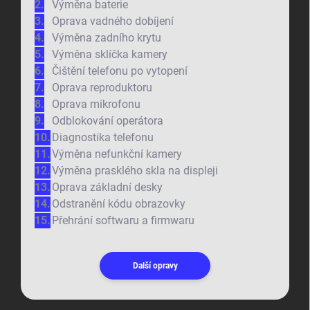
Výměna baterie
Oprava vadného dobíjení
Výměna zadního krytu
Výměna sklíčka kamery
Čištění telefonu po vytopení
Oprava reproduktoru
Oprava mikrofonu
Odblokování operátora
Diagnostika telefonu
Výměna nefunkční kamery
Výměna prasklého skla na displeji
Oprava základní desky
Odstranění kódu obrazovky
Přehrání softwaru a firmwaru
Další opravy