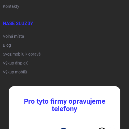
Kontakty
NAŠE SLUŽBY
Volná místa
Blog
Svoz mobilu k opravě
Výkup displejů
Výkup mobilů
Pro tyto firmy opravujeme
telefony