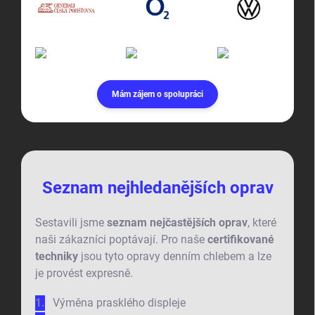
Mám zájem o spolupráci
Seznam nejhledanějších oprav
Sestavili jsme
seznam nejčastějších oprav
, které
naši zákazníci poptávají. Pro naše
certifikované
techniky
jsou tyto opravy denním chlebem a lze
je provést expresně.
Výměna prasklého displeje