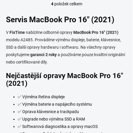
4
položek celkem
O
v
l
Servis MacBook Pro 16" (2021)
á
d
V
FixTime
nabízíme odborné opravy
MacBook Pro 16" (2021)
a
c
modelu A2485. Provádíme výměnu displeje, baterie, klávesnice,
í
SSD a další opravy hardwaru i softwaru. Na všechny opravy
p
poskytujeme
garanci 2 roky
a používáme pouze kvalitní originální
r
v
nebo certifikované díly.
k
y
Nejčastější opravy MacBook Pro 16"
v
(2021)
ý
p
i
✅ Výměna Retina displeje
s
✅ Výměna baterie a napájecího systému
u
✅ Oprava klávesnice a trackpadu
✅ Upgrade nebo výměna SSD a RAM
✅ Softwarová diagnostika a opravy macOS