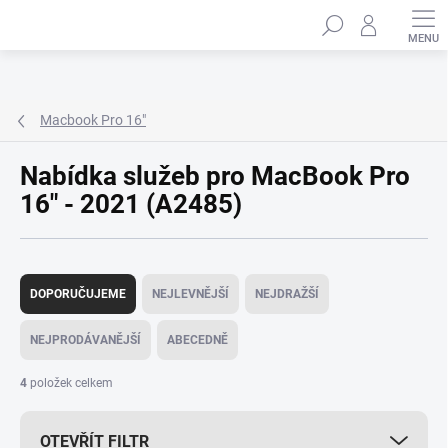
Přejít
Hledat
na
obsah
Macbook Pro 16"
Nabídka služeb pro MacBook Pro
16" - 2021 (A2485)
Ř
a
DOPORUČUJEME
NEJLEVNĚJŠÍ
NEJDRAŽŠÍ
z
e
NEJPRODÁVANĚJŠÍ
ABECEDNĚ
n
í
4
položek celkem
p
r
OTEVŘÍT FILTR
o