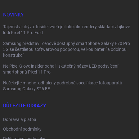
t
í
NOVINKY
Tajemství ubývá: Insider zveřejnil oficiální rendery skládací vlajkové
lodi Pixel 11 Pro Fold
Samsung představil cenově dostupný smartphone Galaxy F70 Pro
5G se šestiletou softwarovou podporou, velkou baterií a odolnou
konstrukcí
Ne Pixel Glow: insider odhalil skutečný název LED podsvícení
smartphonů Pixel 11 Pro
Nečekejte mnoho: odhaleny podrobné specifikace fotoaparátů
Samsung Galaxy S26 FE
DŮLEŽITÉ ODKAZY
Doprava a platba
Obchodní podmínky
Reklamační podmínky