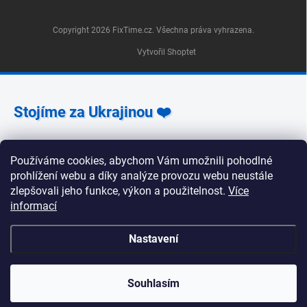
Copyright 2026
FixTime.cz
. Všechna práva vyhrazena.
Vytvořil Shoptet
Stojíme za Ukrajinou ❤️
Používáme cookies, abychom Vám umožnili pohodlné
Jak a čím pomoci »
prohlížení webu a díky analýze provozu webu neustále
zlepšovali jeho funkce, výkon a použitelnost.
Více
informací
🕒 Provozní doba poboček FixTime 📍 Pobočka Na
Nastavení
Zlíchově 240/5, Praha 5 Pondělí, úterý, středa, pátek:
9:30–19:00 Čtvrtek: 12:00–16:00 Sobota a neděle:
zavřeno 📍 Pobočka Korunní 1295/55, Praha 2 Pondělí
až pátek: 9:00–19:00 Sobota: 10:00–18:00 Neděle:
Souhlasím
zavřeno