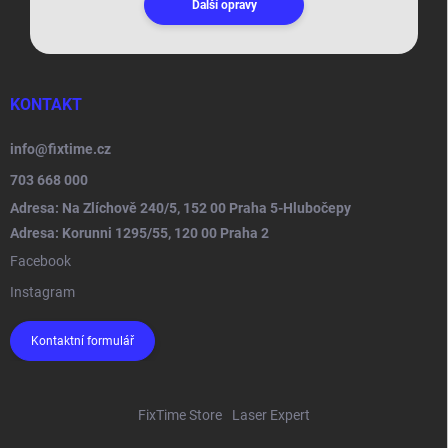
Další opravy
KONTAKT
info
@
fixtime.cz
703 668 000
Adresa: Na Zlíchově 240/5, 152 00 Praha 5-Hlubočepy
Adresa: Korunni 1295/55, 120 00 Praha 2
Facebook
Instagram
Kontaktní formulář
FixTime Store
Laser Expert