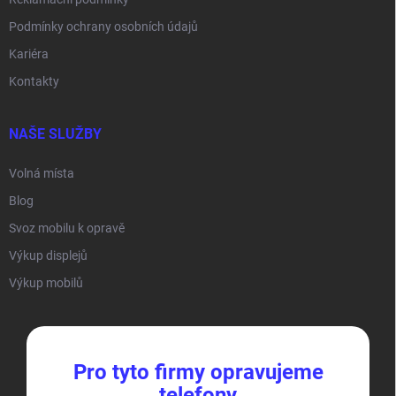
Podmínky ochrany osobních údajů
Kariéra
Kontakty
NAŠE SLUŽBY
Volná místa
Blog
Svoz mobilu k opravě
Výkup displejů
Výkup mobilů
Pro tyto firmy opravujeme
telefony