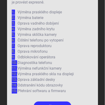
je provést expresně.
Výměna prasklého displeje
Výměna baterie
Oprava vadného dobíjení
Výměna zadního krytu
Výměna sklíčka kamery
Čištění telefonu po vytopení
Oprava reproduktoru
Oprava mikrofonu
Odblokování operátora
Diagnostika telefonu
Výměna nefunkční kamery
Výměna prasklého skla na displeji
Oprava základní desky
Odstranění kódu obrazovky
Přehrání softwaru a firmwaru