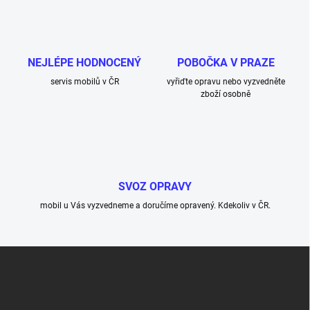
NEJLÉPE HODNOCENÝ
POBOČKA V PRAZE
servis mobilů v ČR
vyřiďte opravu nebo vyzvedněte
zboží osobně
SVOZ OPRAVY
mobil u Vás vyzvedneme a doručíme opravený. Kdekoliv v ČR.
Z
á
p
a