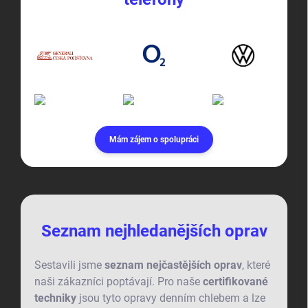
Mám zájem o spolupráci
Seznam nejhledanějších oprav
Sestavili jsme
seznam nejčastějších oprav
, které
naši zákazníci poptávají. Pro naše
certifikované
techniky
jsou tyto opravy denním chlebem a lze