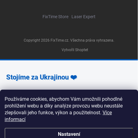
FixTime Store
Laser Expert
Copyright 2026
FixTime.cz
. Všechna práva vyhrazena.
Vytvořil Shoptet
Stojíme za Ukrajinou ❤️
Jak a čím pomoci »
Používáme cookies, abychom Vám umožnili pohodlné
prohlížení webu a díky analýze provozu webu neustále
zlepšovali jeho funkce, výkon a použitelnost.
Více
informací
🕒 Provozní doba poboček FixTime 📍 Pobočka Na
Nastavení
Zlíchově 240/5, Praha 5 Pondělí, úterý, středa, pátek: