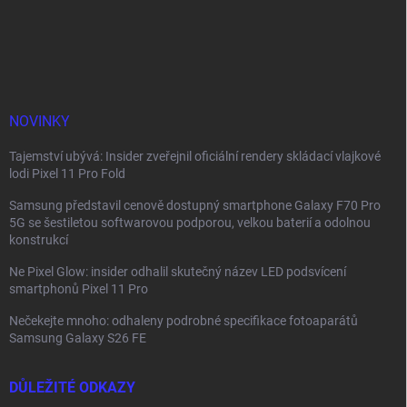
Z
á
p
a
t
í
NOVINKY
Tajemství ubývá: Insider zveřejnil oficiální rendery skládací vlajkové
lodi Pixel 11 Pro Fold
Samsung představil cenově dostupný smartphone Galaxy F70 Pro
5G se šestiletou softwarovou podporou, velkou baterií a odolnou
konstrukcí
Ne Pixel Glow: insider odhalil skutečný název LED podsvícení
smartphonů Pixel 11 Pro
Nečekejte mnoho: odhaleny podrobné specifikace fotoaparátů
Samsung Galaxy S26 FE
DŮLEŽITÉ ODKAZY