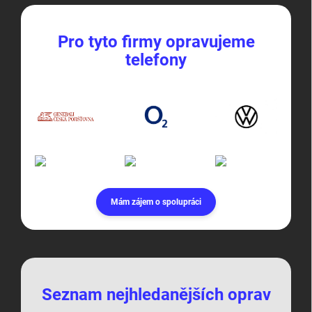
Pro tyto firmy opravujeme
telefony
Mám zájem o spolupráci
Seznam nejhledanějších oprav