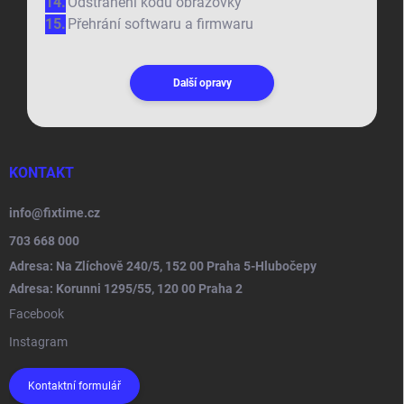
Odstranění kódu obrazovky
Přehrání softwaru a firmwaru
Další opravy
KONTAKT
info
@
fixtime.cz
703 668 000
Adresa: Na Zlíchově 240/5, 152 00 Praha 5-Hlubočepy
Adresa: Korunni 1295/55, 120 00 Praha 2
Facebook
Instagram
Kontaktní formulář