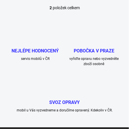
2
položek celkem
O
v
l
á
d
a
c
í
NEJLÉPE HODNOCENÝ
POBOČKA V PRAZE
p
r
servis mobilů v ČR
vyřiďte opravu nebo vyzvedněte
v
zboží osobně
k
y
v
ý
p
i
SVOZ OPRAVY
s
u
mobil u Vás vyzvedneme a doručíme opravený. Kdekoliv v ČR.