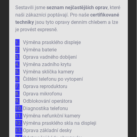
Sestavili jsme
seznam nejčastějších oprav
, které
naši zákazníci poptávají. Pro naše
certifikované
techniky
jsou tyto opravy denním chlebem a lze
je provést expresně.
Výměna prasklého displeje
Výměna baterie
Oprava vadného dobíjení
Výměna zadního krytu
Výměna sklíčka kamery
Čištění telefonu po vytopení
Oprava reproduktoru
Oprava mikrofonu
Odblokování operátora
Diagnostika telefonu
Výměna nefunkční kamery
Výměna prasklého skla na displeji
Oprava základní desky