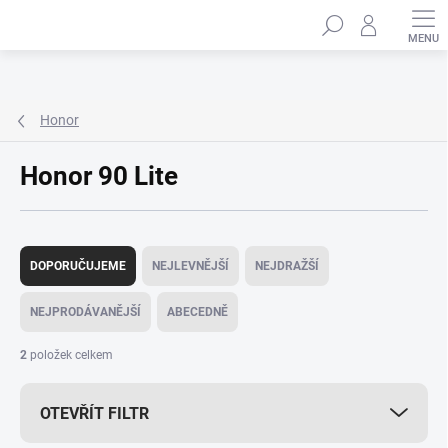
Přejít
Hledat
na
obsah
Honor
Honor 90 Lite
Ř
a
DOPORUČUJEME
NEJLEVNĚJŠÍ
NEJDRAŽŠÍ
z
e
NEJPRODÁVANĚJŠÍ
ABECEDNĚ
n
í
2
položek celkem
p
r
OTEVŘÍT FILTR
o
d