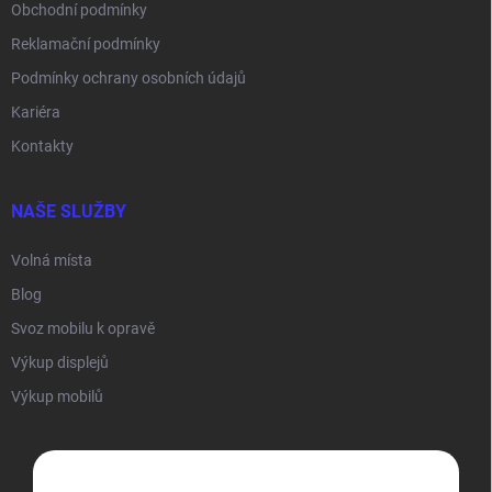
Obchodní podmínky
Reklamační podmínky
Podmínky ochrany osobních údajů
Kariéra
Kontakty
NAŠE SLUŽBY
Volná místa
Blog
Svoz mobilu k opravě
Výkup displejů
Výkup mobilů