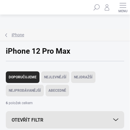
Přejít
Hledat
na
obsah
iPhone
iPhone 12 Pro Max
Ř
a
DOPORUČUJEME
NEJLEVNĚJŠÍ
NEJDRAŽŠÍ
z
e
NEJPRODÁVANĚJŠÍ
ABECEDNĚ
n
í
6
položek celkem
p
r
OTEVŘÍT FILTR
o
d