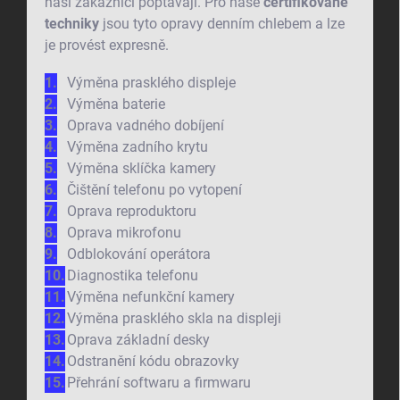
naši zákazníci poptávají. Pro naše
certifikované
techniky
jsou tyto opravy denním chlebem a lze
je provést expresně.
Výměna prasklého displeje
Výměna baterie
Oprava vadného dobíjení
Výměna zadního krytu
Výměna sklíčka kamery
Čištění telefonu po vytopení
Oprava reproduktoru
Oprava mikrofonu
Odblokování operátora
Diagnostika telefonu
Výměna nefunkční kamery
Výměna prasklého skla na displeji
Oprava základní desky
Odstranění kódu obrazovky
Přehrání softwaru a firmwaru