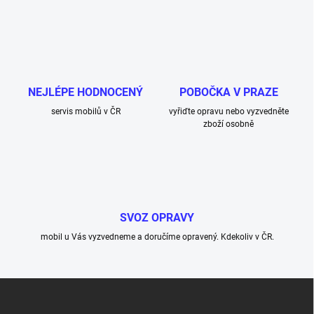
v
l
á
d
a
c
í
NEJLÉPE HODNOCENÝ
POBOČKA V PRAZE
p
r
servis mobilů v ČR
vyřiďte opravu nebo vyzvedněte
v
zboží osobně
k
y
v
ý
p
i
SVOZ OPRAVY
s
u
mobil u Vás vyzvedneme a doručíme opravený. Kdekoliv v ČR.
Z
á