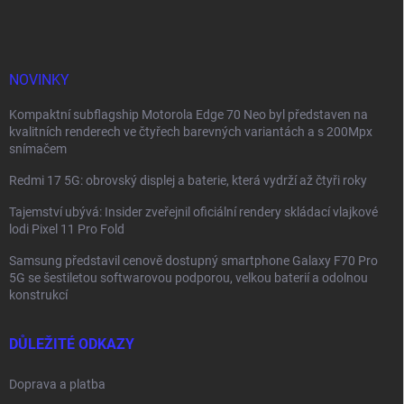
p
a
t
í
NOVINKY
Kompaktní subflagship Motorola Edge 70 Neo byl představen na
kvalitních renderech ve čtyřech barevných variantách a s 200Mpx
snímačem
Redmi 17 5G: obrovský displej a baterie, která vydrží až čtyři roky
Tajemství ubývá: Insider zveřejnil oficiální rendery skládací vlajkové
lodi Pixel 11 Pro Fold
Samsung představil cenově dostupný smartphone Galaxy F70 Pro
5G se šestiletou softwarovou podporou, velkou baterií a odolnou
konstrukcí
DŮLEŽITÉ ODKAZY
Doprava a platba