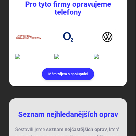
Pro tyto firmy opravujeme
telefony
Mám zájem o spolupráci
Seznam nejhledanějších oprav
Sestavili jsme
seznam nejčastějších oprav
, které