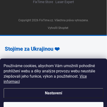
FixTime Store
Laser Expert
Copyright 2026
FixTime.cz
. Všechna práva vyhrazena.
Vytvořil Shoptet
Stojíme za Ukrajinou ❤️
Používáme cookies, abychom Vám umožnili pohodlné
Jak a čím pomoci »
prohlížení webu a díky analýze provozu webu neustále
zlepšovali jeho funkce, výkon a použitelnost.
Více
informací
🕒 Provozní doba poboček FixTime 📍 Pobočka Na
Nastavení
Zlíchově 240/5, Praha 5 Pondělí, úterý, středa, pátek:
9:30–19:00 Čtvrtek: 12:00–16:00 Sobota a neděle:
zavřeno 📍 Pobočka Korunní 1295/55, Praha 2 Pondělí