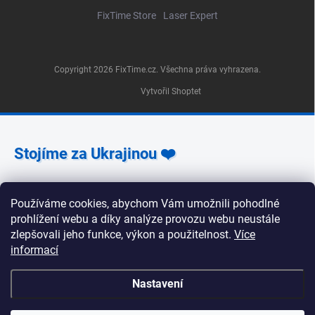
FixTime Store
Laser Expert
Copyright 2026
FixTime.cz
. Všechna práva vyhrazena.
Vytvořil Shoptet
Stojíme za Ukrajinou ❤️
Jak a čím pomoci »
Používáme cookies, abychom Vám umožnili pohodlné
prohlížení webu a díky analýze provozu webu neustále
zlepšovali jeho funkce, výkon a použitelnost.
Více
informací
🕒 Provozní doba poboček FixTime 📍 Pobočka Na
Nastavení
Zlíchově 240/5, Praha 5 Pondělí, úterý, středa, pátek:
9:30–19:00 Čtvrtek: 12:00–16:00 Sobota a neděle:
zavřeno 📍 Pobočka Korunní 1295/55, Praha 2 Pondělí