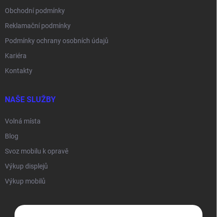
Obchodní podmínky
Reklamační podmínky
Podmínky ochrany osobních údajů
Kariéra
Kontakty
NAŠE SLUŽBY
Volná místa
Blog
Svoz mobilu k opravě
Výkup displejů
Výkup mobilů