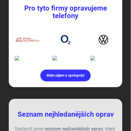
Pro tyto firmy opravujeme
telefony
Mám zájem o spolupráci
Seznam nejhledanějších oprav
Sestavili jsme
seznam nejčastějších oprav
, které