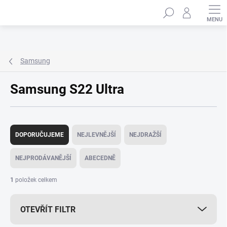
Přejít
Hledat
na
obsah
Samsung
Samsung S22 Ultra
Ř
a
DOPORUČUJEME
NEJLEVNĚJŠÍ
NEJDRAŽŠÍ
z
e
NEJPRODÁVANĚJŠÍ
ABECEDNĚ
n
í
1
položek celkem
p
r
OTEVŘÍT FILTR
o
d