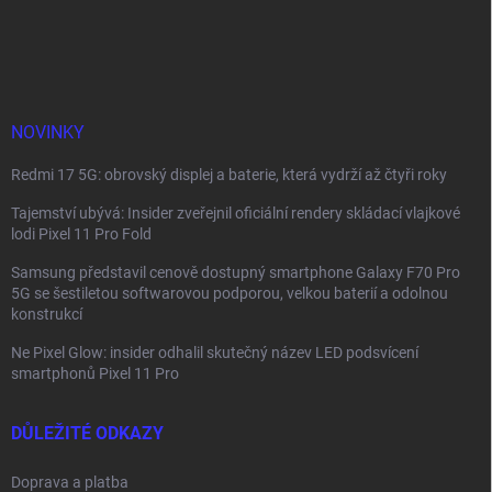
á
p
a
t
í
NOVINKY
Redmi 17 5G: obrovský displej a baterie, která vydrží až čtyři roky
Tajemství ubývá: Insider zveřejnil oficiální rendery skládací vlajkové
lodi Pixel 11 Pro Fold
Samsung představil cenově dostupný smartphone Galaxy F70 Pro
5G se šestiletou softwarovou podporou, velkou baterií a odolnou
konstrukcí
Ne Pixel Glow: insider odhalil skutečný název LED podsvícení
smartphonů Pixel 11 Pro
DŮLEŽITÉ ODKAZY
Doprava a platba