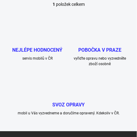
1
položek celkem
O
v
l
á
d
a
c
í
NEJLÉPE HODNOCENÝ
POBOČKA V PRAZE
p
r
servis mobilů v ČR
vyřiďte opravu nebo vyzvedněte
v
zboží osobně
k
y
v
ý
p
i
SVOZ OPRAVY
s
u
mobil u Vás vyzvedneme a doručíme opravený. Kdekoliv v ČR.
Z