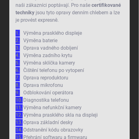
naši zákazníci poptávají. Pro naše
certifikované
techniky
jsou tyto opravy denním chlebem a lze
je provést expresně.
Výměna prasklého displeje
Výměna baterie
Oprava vadného dobíjení
Výměna zadního krytu
Výměna sklíčka kamery
Čištění telefonu po vytopení
Oprava reproduktoru
Oprava mikrofonu
Odblokování operátora
Diagnostika telefonu
Výměna nefunkční kamery
Výměna prasklého skla na displeji
Oprava základní desky
Odstranění kódu obrazovky
Přehrání softwaru a firmwaru