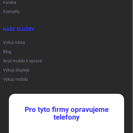
Kariéra
Kontakty
NAŠE SLUŽBY
Volná místa
Blog
Svoz mobilu k opravě
Výkup displejů
Výkup mobilů
Pro tyto firmy opravujeme
telefony