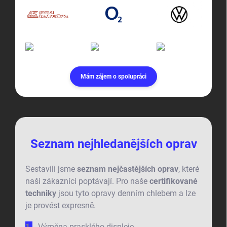
Mám zájem o spolupráci
Seznam nejhledanějších oprav
Sestavili jsme
seznam nejčastějších oprav
, které
naši zákazníci poptávají. Pro naše
certifikované
techniky
jsou tyto opravy denním chlebem a lze
je provést expresně.
Výměna prasklého displeje