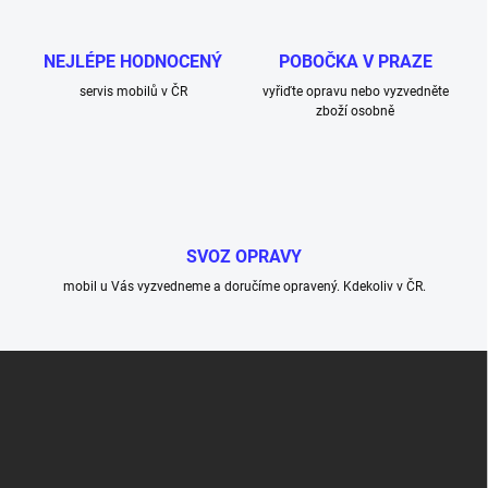
a
c
í
NEJLÉPE HODNOCENÝ
POBOČKA V PRAZE
p
r
servis mobilů v ČR
vyřiďte opravu nebo vyzvedněte
v
zboží osobně
k
y
v
ý
p
i
SVOZ OPRAVY
s
u
mobil u Vás vyzvedneme a doručíme opravený. Kdekoliv v ČR.
Z
á
p
a
t
í