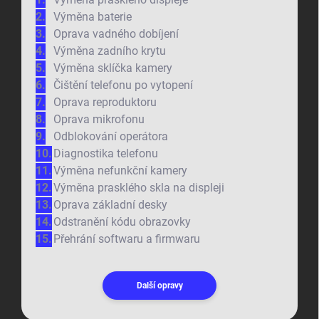
Výměna baterie
Oprava vadného dobíjení
Výměna zadního krytu
Výměna sklíčka kamery
Čištění telefonu po vytopení
Oprava reproduktoru
Oprava mikrofonu
Odblokování operátora
Diagnostika telefonu
Výměna nefunkční kamery
Výměna prasklého skla na displeji
Oprava základní desky
Odstranění kódu obrazovky
Přehrání softwaru a firmwaru
Další opravy